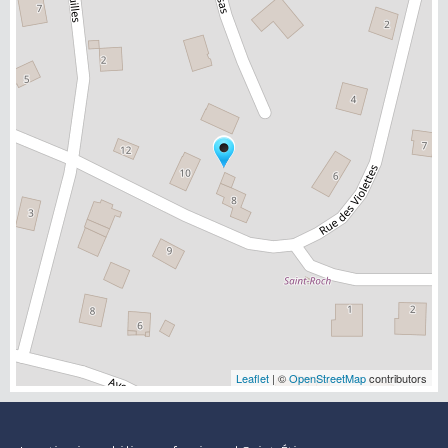
Leaflet
| ©
OpenStreetMap
contributors