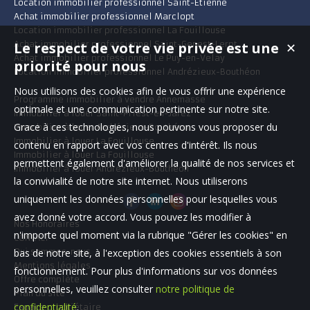
Location immobilier professionnel Saint-Étienne
Achat immobilier professionnel Marclopt
Location immobilier professionnel La Fouillouse
Achat immobilier professionnel Saint-Genest-Lerpt
Le respect de votre vie privée est une
✕
Achat immobilier professionnel Le Puy-en-Velay
priorité pour nous
Location immobilier professionnel Andrézieux-Bouthéon
Nous utilisons des cookies afin de vous offrir une expérience
Programme immobilier à vendre Annemasse
optimale et une communication pertinente sur notre site.
Immobilier à louer Saint-Priest-en-Jarez
Grace à ces technologies, nous pouvons vous proposer du
Immobilier à louer Andrézieux-Bouthéon
Immobilier à louer La Fouillouse
contenu en rapport avec vos centres d'intérêt. Ils nous
Immobilier à louer La Fouillouse
permettent également d'améliorer la qualité de nos services et
Immobilier à louer Andrézieux-Bouthéon
la convivialité de notre site internet. Nous utiliserons
uniquement les données personnelles pour lesquelles vous
avez donné votre accord. Vous pouvez les modifier à
Nos Honoraires
n'importe quel moment via la rubrique "Gérer les cookies" en
CONTACT
Qui sommes-nous
bas de notre site, à l'exception des cookies essentiels à son
Mentions légales
fonctionnement. Pour plus d'informations sur vos données
Offre complète
personnelles, veuillez consulter
notre politique de
Plan du site
confidentialité
.
Espace propriétaire