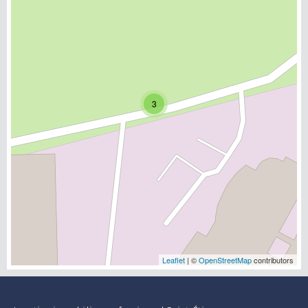
3
Leaflet
| ©
OpenStreetMap
contributors