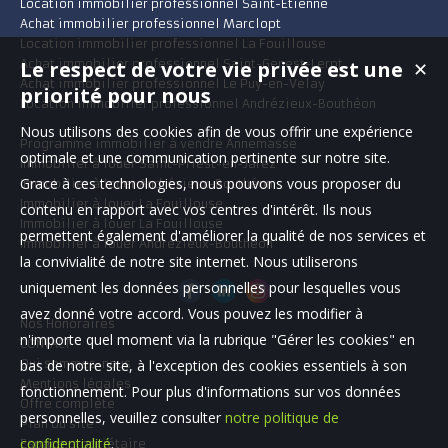
Location immobilier professionnel Saint-Étienne
Achat immobilier professionnel Marclopt
Location immobilier professionnel La Fouillouse
Achat immobilier professionnel Saint-Genest-Lerpt
Le respect de votre vie privée est une
✕
Achat immobilier professionnel Le Puy-en-Velay
priorité pour nous
Location immobilier professionnel Andrézieux-Bouthéon
Nous utilisons des cookies afin de vous offrir une expérience
Programme immobilier à vendre Annemasse
optimale et une communication pertinente sur notre site.
Immobilier à louer Saint-Priest-en-Jarez
Grace à ces technologies, nous pouvons vous proposer du
Immobilier à louer Andrézieux-Bouthéon
Immobilier à louer La Fouillouse
contenu en rapport avec vos centres d'intérêt. Ils nous
Immobilier à louer La Fouillouse
permettent également d'améliorer la qualité de nos services et
Immobilier à louer Andrézieux-Bouthéon
la convivialité de notre site internet. Nous utiliserons
uniquement les données personnelles pour lesquelles vous
avez donné votre accord. Vous pouvez les modifier à
Nos Honoraires
n'importe quel moment via la rubrique "Gérer les cookies" en
CONTACT
Qui sommes-nous
bas de notre site, à l'exception des cookies essentiels à son
Mentions légales
fonctionnement. Pour plus d'informations sur vos données
Offre complète
personnelles, veuillez consulter
notre politique de
Plan du site
confidentialité
.
Espace propriétaire