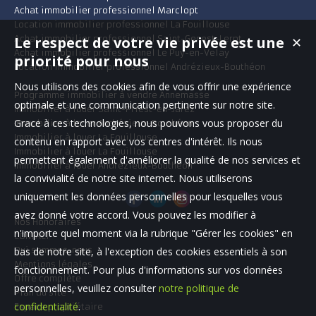
Achat immobilier professionnel Marclopt
Location immobilier professionnel La Fouillouse
Le respect de votre vie privée est une
Achat immobilier professionnel Saint-Genest-Lerpt
✕
Achat immobilier professionnel Le Puy-en-Velay
priorité pour nous
Location immobilier professionnel Andrézieux-Bouthéon
Nous utilisons des cookies afin de vous offrir une expérience
Programme immobilier à vendre Annemasse
optimale et une communication pertinente sur notre site.
Immobilier à louer Saint-Priest-en-Jarez
Grace à ces technologies, nous pouvons vous proposer du
Immobilier à louer Andrézieux-Bouthéon
Immobilier à louer La Fouillouse
contenu en rapport avec vos centres d'intérêt. Ils nous
Immobilier à louer La Fouillouse
permettent également d'améliorer la qualité de nos services et
Immobilier à louer Andrézieux-Bouthéon
la convivialité de notre site internet. Nous utiliserons
uniquement les données personnelles pour lesquelles vous
avez donné votre accord. Vous pouvez les modifier à
Nos Honoraires
n'importe quel moment via la rubrique "Gérer les cookies" en
CONTACT
bas de notre site, à l'exception des cookies essentiels à son
Qui sommes-nous
Mentions légales
fonctionnement. Pour plus d'informations sur vos données
Offre complète
personnelles, veuillez consulter
notre politique de
Plan du site
confidentialité
.
Espace propriétaire