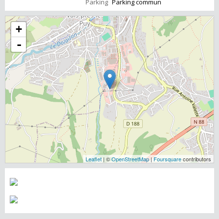
Parking
Parking commun
+
-
Leaflet
| ©
OpenStreetMap
|
Foursquare
contributors