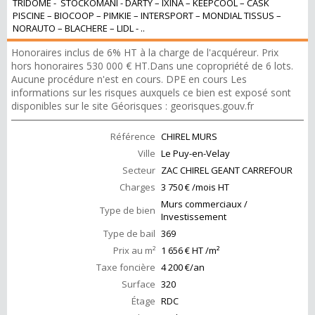
TRIDOME - STOCKOMANI - DARTY – IXINA – KEEPCOOL – CASK
PISCINE – BIOCOOP – PIMKIE – INTERSPORT – MONDIAL TISSUS –
NORAUTO – BLACHERE – LIDL - ..
Honoraires inclus de 6% HT à la charge de l'acquéreur. Prix
hors honoraires 530 000 € HT.Dans une copropriété de 6 lots.
Aucune procédure n'est en cours. DPE en cours Les
informations sur les risques auxquels ce bien est exposé sont
disponibles sur le site Géorisques : georisques.gouv.fr
Référence
CHIREL MURS
Ville
Le Puy-en-Velay
Secteur
ZAC CHIREL GEANT CARREFOUR
Charges
3 750 € /mois HT
Murs commerciaux /
Type de bien
Investissement
Type de bail
369
Prix au m²
1 656 € HT /m²
Taxe foncière
4 200 €/an
Surface
320
Étage
RDC