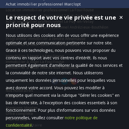
Achat immobilier professionnel Marclopt
Location immobilier professionnel La Fouillouse
Le respect de votre vie privée est une
Achat immobilier professionnel Saint-Genest-Lerpt
✕
Achat immobilier professionnel Le Puy-en-Velay
priorité pour nous
Location immobilier professionnel Andrézieux-Bouthéon
Nous utilisons des cookies afin de vous offrir une expérience
Programme immobilier à vendre Annemasse
optimale et une communication pertinente sur notre site.
Immobilier à louer Saint-Priest-en-Jarez
Grace à ces technologies, nous pouvons vous proposer du
Immobilier à louer Andrézieux-Bouthéon
Immobilier à louer La Fouillouse
contenu en rapport avec vos centres d'intérêt. Ils nous
Immobilier à louer La Fouillouse
permettent également d'améliorer la qualité de nos services et
Immobilier à louer Andrézieux-Bouthéon
la convivialité de notre site internet. Nous utiliserons
uniquement les données personnelles pour lesquelles vous
avez donné votre accord. Vous pouvez les modifier à
Nos Honoraires
n'importe quel moment via la rubrique "Gérer les cookies" en
CONTACT
bas de notre site, à l'exception des cookies essentiels à son
Qui sommes-nous
Mentions légales
fonctionnement. Pour plus d'informations sur vos données
Offre complète
personnelles, veuillez consulter
notre politique de
Plan du site
confidentialité
.
Espace propriétaire