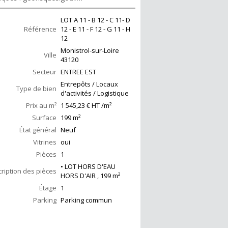
LOT A 11 - B 12 - C 11- D
Référence
12 - E 11 - F 12 - G 11 - H
12
Monistrol-sur-Loire
Ville
43120
Secteur
ENTREE EST
Entrepôts / Locaux
Type de bien
d'activités / Logistique
Prix au m²
1 545,23 € HT /m²
Surface
199
m²
État général
Neuf
Vitrines
oui
Pièces
1
• LOT HORS D'EAU
ription des pièces
HORS D'AIR , 199 m²
Étage
1
Parking
Parking commun