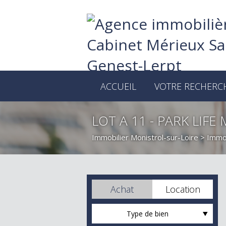
ACCUEIL
VOTRE RECHERC
LOT A 11 - PARK LIF
Immobilier Monistrol-sur-Loire
>
Immob
Achat
Location
Type de bien