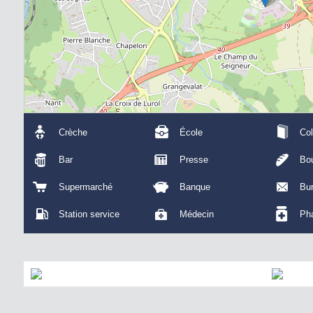
Crèche
École
Col
Bar
Presse
Bou
Supermarché
Banque
Bu
Station service
Médecin
Ph