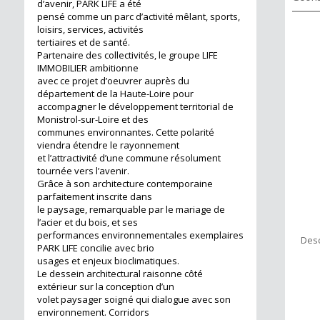
d’avenir, PARK LIFE a été
pensé comme un parc d’activité mêlant, sports,
loisirs, services, activités
tertiaires et de santé.
Partenaire des collectivités, le groupe LIFE
IMMOBILIER ambitionne
avec ce projet d’oeuvrer auprès du
département de la Haute-Loire pour
accompagner le développement territorial de
Monistrol-sur-Loire et des
communes environnantes. Cette polarité
viendra étendre le rayonnement
et l’attractivité d’une commune résolument
tournée vers l’avenir.
Grâce à son architecture contemporaine
parfaitement inscrite dans
le paysage, remarquable par le mariage de
l’acier et du bois, et ses
199 m²
performances environnementales exemplaires
Desc
PARK LIFE concilie avec brio
usages et enjeux bioclimatiques.
Le dessein architectural raisonne côté
extérieur sur la conception d’un
volet paysager soigné qui dialogue avec son
environnement. Corridors