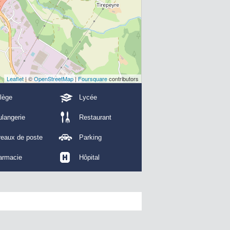
Leaflet
| ©
OpenStreetMap
|
Foursquare
contributors
lège
Lycée
langerie
Restaurant
reaux de poste
Parking
armacie
Hôpital