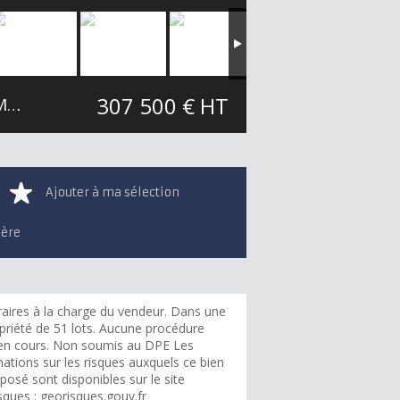
307 500 € HT
Entrepôts / Locaux d'activités / Logistique Monistrol-sur-Loire
199 m²
Ajouter à ma sélection
ière
aires à la charge du vendeur. Dans une
priété de 51 lots. Aucune procédure
 en cours. Non soumis au DPE Les
ations sur les risques auxquels ce bien
posé sont disponibles sur le site
sques : georisques.gouv.fr