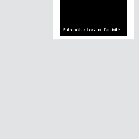
Entrepôts / Locaux d'activités / Logistique Monistrol-sur-Loire
Exclusivité
287 500 €
Entrepôts / Locaux d'activités / Logistique Monistrol-sur-Loire