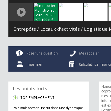
Poser une question
Me rappeler
Imprimer
Calculatrice financ
Honor
Les points forts :
copro
n'est
TOP EMPLACEMENT
inform
est ex
Pôle multisectoriel inscrit dans une dynamique
Géori