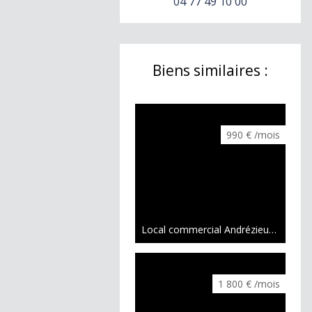
04 77 49 10 00
Biens similaires :
990 € /mois
Local commercial Andrézieux-Bouthéon
1 800 € /mois