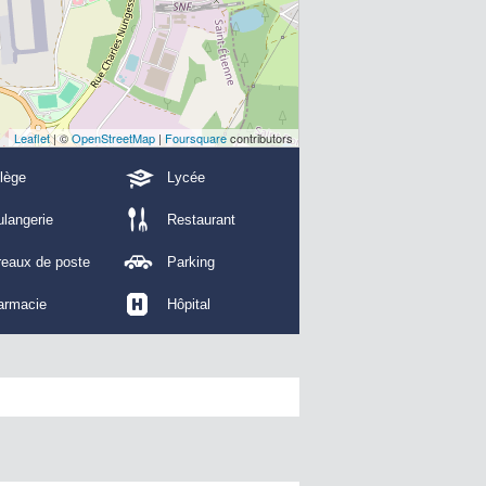
Leaflet
| ©
OpenStreetMap
|
Foursquare
contributors
lège
Lycée
langerie
Restaurant
reaux de poste
Parking
armacie
Hôpital