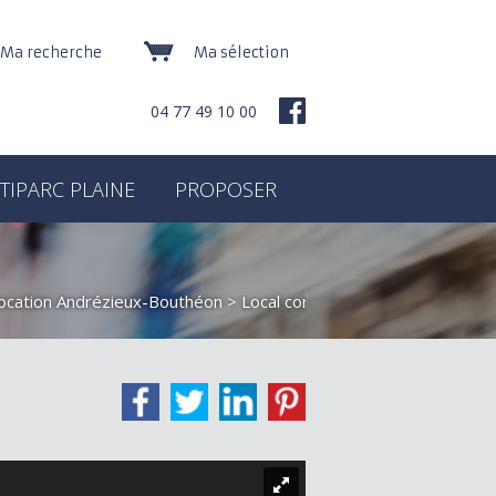
Ma recherche
Ma sélection
04 77 49 10 00
TIPARC PLAINE
PROPOSER
location Andrézieux-Bouthéon
> Local commercial TERCIAL LOT B