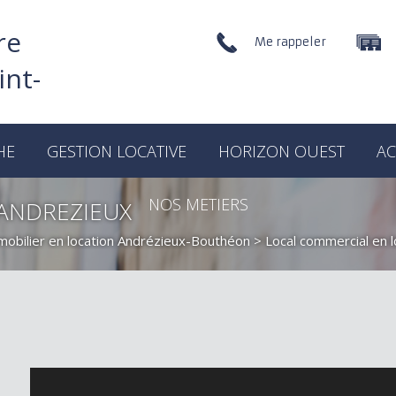
Me rappeler
HE
GESTION LOCATIVE
HORIZON OUEST
AC
NOS METIERS
ANDREZIEUX
obilier en location Andrézieux-Bouthéon
>
Local commercial en 