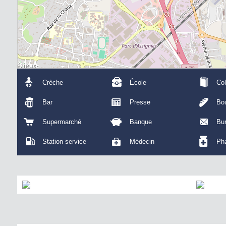
260 m²
Crèche
École
Col
Bar
Presse
Bou
Supermarché
Banque
Bu
Station service
Médecin
Ph
125 m²