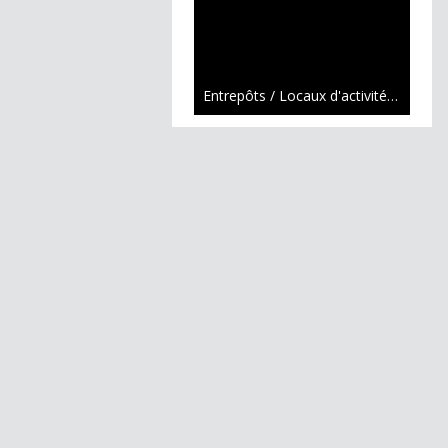
Entrepôts / Locaux d'activités / Logistique Andrézieux-Bouthéon
3 000 € /mois
Local commercial Andrézieux-Bouthéon