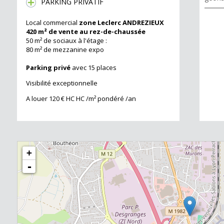
PARKING PRIVATIF
Local commercial
zone Leclerc ANDREZIEUX
420 m² de vente au rez-de-chaussée
50 m² de sociaux à l'étage :
80 m² de mezzanine expo
Parking privé
avec 15 places
Visibilité exceptionnelle
A louer 120 € HC HC /m² pondéré /an
+
180 m²
-