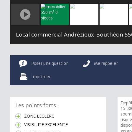
Local commercial Andrézieux-Bouthéon
550 
Poser une question
Me rappeler
Imprimer
Dépôt
Les points forts :
15 00
soumi
ZONE LECLERC
risqu
VISIBILITE EXCELENTE
dispon
geori