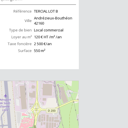
Référence
TERCIAL LOT B
Andrézieux-Bouthéon
Ville
42160
Type de bien
Local commercial
Loyer au m²
120 € HT /m² /an
Taxe foncière
2 500 €/an
Surface
550
m²